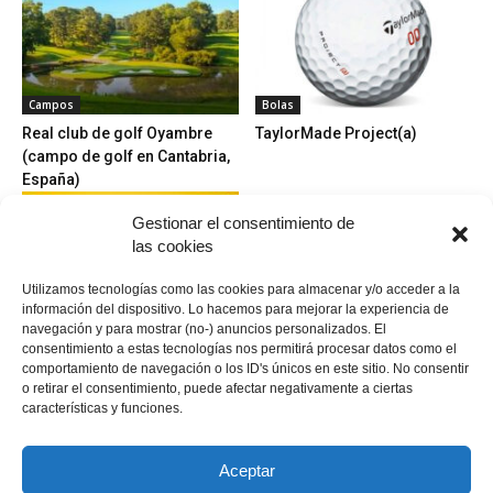
Campos
Bolas
Real club de golf Oyambre
TaylorMade Project(a)
(campo de golf en Cantabria,
España)
Gestionar el consentimiento de
las cookies
Utilizamos tecnologías como las cookies para almacenar y/o acceder a la
información del dispositivo. Lo hacemos para mejorar la experiencia de
navegación y para mostrar (no-) anuncios personalizados. El
Palos
Campos
consentimiento a estas tecnologías nos permitirá procesar datos como el
Los híbridos: cuándo y cómo
Laukariz Golf – Club de
comportamiento de navegación o los ID's únicos en este sitio. No consentir
utilizarlos
Campo
o retirar el consentimiento, puede afectar negativamente a ciertas
características y funciones.
Aceptar