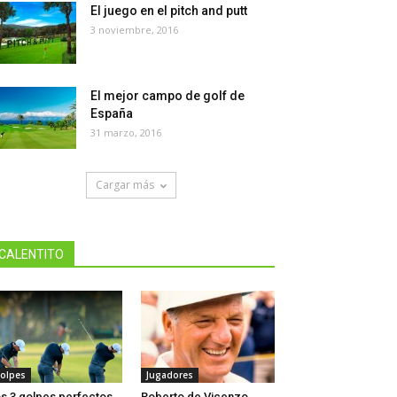
El juego en el pitch and putt
3 noviembre, 2016
El mejor campo de golf de
España
31 marzo, 2016
Cargar más
CALENTITO
olpes
Jugadores
s 3 golpes perfectos
Roberto de Vicenzo