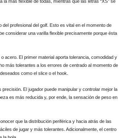
a la más flexible de todas, mientras que las letras “XS” se
o del profesional del golf. Esto es vital en el momento de
debe considerar una varilla flexible precisamente porque ésta
o o acero. El primer material aporta tolerancia, comodidad y
cho más tolerantes a los errores de centrado al momento de
ndeseados como el slice o el hook.
precisión. El jugador puede manipular y controlar mejor la
abeza es más reducida y, por ende, la sensación de peso en
nocer que la distribución periférica y hacia atrás de las
iles de jugar y más tolerantes. Adicionalmente, el centro
 la bola.