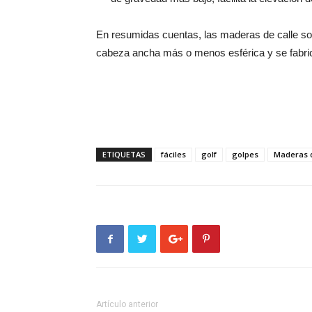
En resumidas cuentas, las maderas de calle so
cabeza ancha más o menos esférica y se fabrican
ETIQUETAS
fáciles
golf
golpes
Maderas d
Artículo anterior