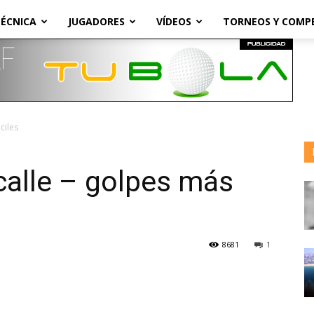
ÉCNICA
JUGADORES
VÍDEOS
TORNEOS Y COMP
ciles
calle – golpes más
8681
1