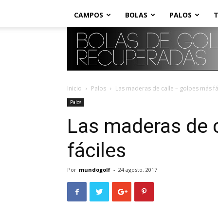
CAMPOS
BOLAS
PALOS
T
Inicio
Palos
Las maderas de calle – golpes más fá
Palos
Las maderas de 
fáciles
Por
mundogolf
-
24 agosto, 2017