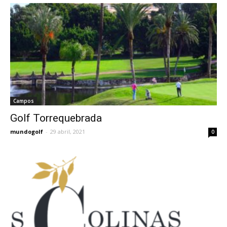
Campos
Golf Torrequebrada
mundogolf
-
29 abril, 2021
0