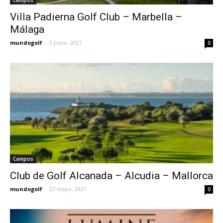
Campos
Villa Padierna Golf Club – Marbella –
Málaga
mundogolf
-
3 junio, 2021
0
Campos
Club de Golf Alcanada – Alcudia – Mallorca
mundogolf
-
27 mayo, 2021
0