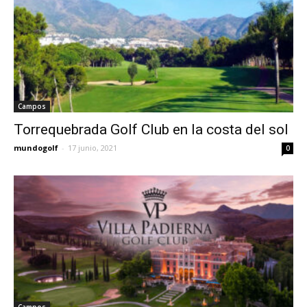
Campos
Torrequebrada Golf Club en la costa del sol
mundogolf
-
17 junio, 2021
0