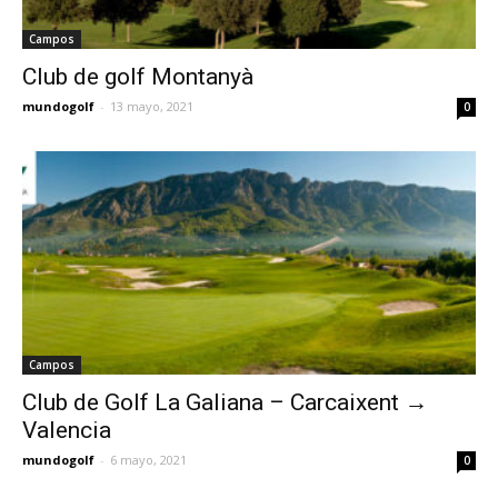
Campos
Club de golf Montanyà
mundogolf
-
13 mayo, 2021
0
Campos
Club de Golf La Galiana – Carcaixent →
Valencia
mundogolf
-
6 mayo, 2021
0