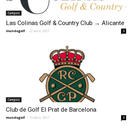
Campos
Las Colinas Golf & Country Club → Alicante
mundogolf
-
22 abril, 2021
0
Campos
Club de Golf El Prat de Barcelona
mundogolf
-
15 abril, 2021
0