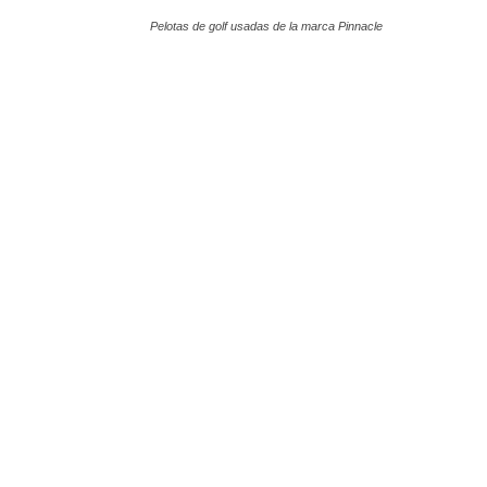
Pelotas de golf usadas de la marca Pinnacle