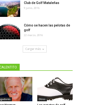
Club de Golf Mataleñas
9 junio, 2016
Cómo se hacen las pelotas de
golf
22 marzo, 2016
Cargar más
CALENTITO
ugadores
Otros
reg Norman
Los zapatos de golf