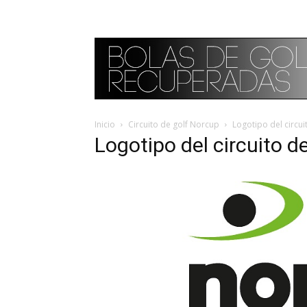
Inicio
Circuito de golf Norcup
Logotipo del circu
Logotipo del circuito d