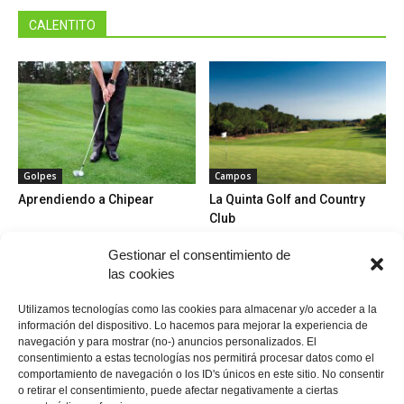
CALENTITO
Golpes
Campos
Aprendiendo a Chipear
La Quinta Golf and Country
Club
Gestionar el consentimiento de
las cookies
Utilizamos tecnologías como las cookies para almacenar y/o acceder a la
información del dispositivo. Lo hacemos para mejorar la experiencia de
Campos
navegación y para mostrar (no-) anuncios personalizados. El
PGA Golf de Catalunya
consentimiento a estas tecnologías nos permitirá procesar datos como el
Torneos y competición
comportamiento de navegación o los ID's únicos en este sitio. No consentir
El Master Europeo de golf
o retirar el consentimiento, puede afectar negativamente a ciertas