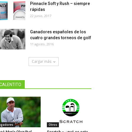
Pinnacle Soft y Rush – siempre
rápidas
22 junio, 2017
Ganadores españoles de los
cuatro grandes torneos de golf
11 agosto, 2016
Cargar más
CALENTITO
ugadores
Otros
sé María Olazábal
Scratch – ¿qué es esta