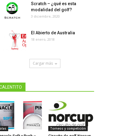
Scratch – ¿qué es esta
modalidad del golf?
3 diciembre, 2020
El Abierto de Australia
18 enero, 2018
Cargar más
CALENTITO
olas
Torneos y competición
nnacle Soft y Rush –
Circuito de golf Norcup