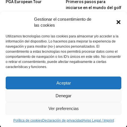
PGA European Tour
Primeros pasos para
iniciarse en el mundo del golf
Gestionar el consentimiento de
las cookies
Utilizamos tecnologías como las cookies para almacenar y/o acceder a la
información del dispositivo. Lo hacemos para mejorar la experiencia de
navegación y para mostrar (no-) anuncios personalizados. El
consentimiento a estas tecnologías nos permitirá procesar datos como el
Jugadores
Campos
comportamiento de navegación o los ID's únicos en este sitio. No consentir
Sean Foley
Santa Clara Golf Marbella
o retirar el consentimiento, puede afectar negativamente a ciertas
características y funciones.
Aceptar
Denegar
Política de cookies
Política de cookies
Declaración de privacidad
Aviso Legal / Imprint
Ver preferencias
Descargo de responsabilidad
Política de cookies
Declaración de privacidad
Aviso Legal / Imprint
© Copyright 2021 - MundoGolf.golf