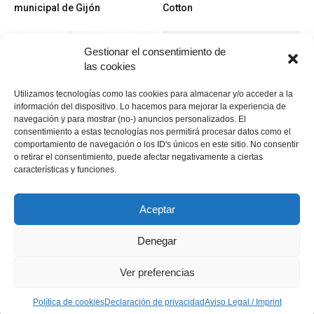
municipal de Gijón
Cotton
Gestionar el consentimiento de
las cookies
Utilizamos tecnologías como las cookies para almacenar y/o acceder a la
información del dispositivo. Lo hacemos para mejorar la experiencia de
navegación y para mostrar (no-) anuncios personalizados. El
Bolas nuevas
Noticias
consentimiento a estas tecnologías nos permitirá procesar datos como el
Bolas de golf Precept
Campo de golf La Valmuza
comportamiento de navegación o los ID's únicos en este sitio. No consentir
(Salamanca)
o retirar el consentimiento, puede afectar negativamente a ciertas
características y funciones.
Aceptar
Denegar
Política de cookies
Política de cookies
Declaración de privacidad
Aviso Legal / Imprint
Ver preferencias
Descargo de responsabilidad
© Copyright 2021 - MundoGolf.golf
Política de cookies
Declaración de privacidad
Aviso Legal / Imprint