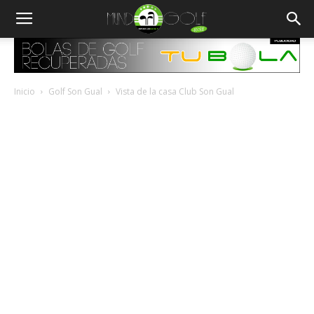
Inicio
Golf Son Gual
Vista de la casa Club Son Gual