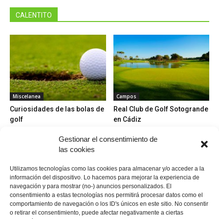
CALENTITO
Miscelanea
Campos
Curiosidades de las bolas de
Real Club de Golf Sotogrande
golf
en Cádiz
Gestionar el consentimiento de
las cookies
Utilizamos tecnologías como las cookies para almacenar y/o acceder a la
información del dispositivo. Lo hacemos para mejorar la experiencia de
navegación y para mostrar (no-) anuncios personalizados. El
consentimiento a estas tecnologías nos permitirá procesar datos como el
Bolas nuevas
Jugadores
comportamiento de navegación o los ID's únicos en este sitio. No consentir
Pelotas de golf Taylor Made
Jack Nicklaus
o retirar el consentimiento, puede afectar negativamente a ciertas