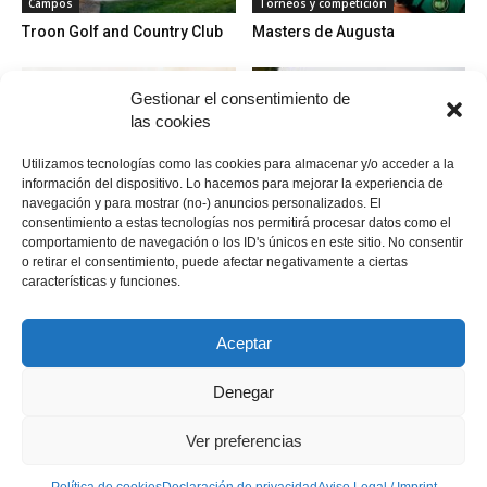
Campos
Torneos y competición
Troon Golf and Country Club
Masters de Augusta
Gestionar el consentimiento de
las cookies
Utilizamos tecnologías como las cookies para almacenar y/o acceder a la
información del dispositivo. Lo hacemos para mejorar la experiencia de
navegación y para mostrar (no-) anuncios personalizados. El
Campos
Campos
consentimiento a estas tecnologías nos permitirá procesar datos como el
Campo de golf Flamingos
Entrepinos Golf
comportamiento de navegación o los ID's únicos en este sitio. No consentir
Golf Club (Benahavis)
o retirar el consentimiento, puede afectar negativamente a ciertas
características y funciones.
Aceptar
Denegar
Política de cookies
Política de cookies
Declaración de privacidad
Aviso Legal / Imprint
Ver preferencias
Descargo de responsabilidad