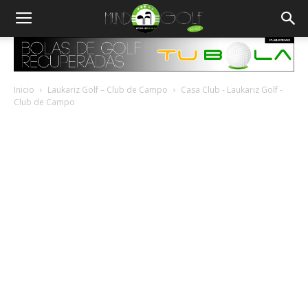
Inicio
Laukariz Golf – Club de Campo
Casa Club - Laukariz Golf -
Club de Campo