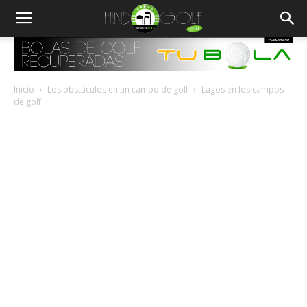
Inicio
Los obstáculos en un campo de golf
Lagos en los campos
de golf