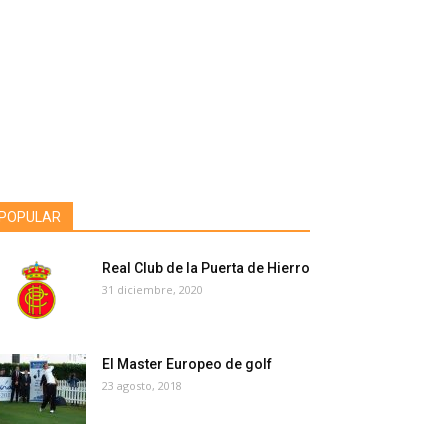
POPULAR
Real Club de la Puerta de Hierro
31 diciembre, 2020
El Master Europeo de golf
23 agosto, 2018