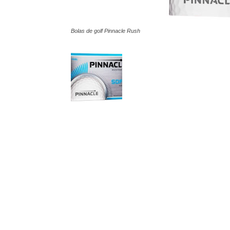
Bolas de golf Pinnacle Rush