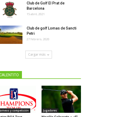
Club de Golf El Prat de
Barcelona
15 abril, 2021
Club de golf Lomas de Sancti
Petri
27 febrero, 2020
Cargar más
CALENTITO
orneos y competición
Jugadores
nior PGA Tour
Nicolás Colsaerts – «El