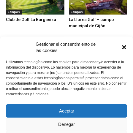
Campos
Campos
Club de Golf La Barganiza
La Llorea Golf – campo
municipal de Gijón
Gestionar el consentimiento de
las cookies
Utilizamos tecnologías como las cookies para almacenar y/o acceder a la
información del dispositivo. Lo hacemos para mejorar la experiencia de
navegación y para mostrar (no-) anuncios personalizados. El
Campos
Campos
consentimiento a estas tecnologías nos permitirá procesar datos como el
Campo de golf Calanova Golf
Larrabea Golf Club
comportamiento de navegación o los ID's únicos en este sitio. No consentir
Club (La Cala de Mijas)
o retirar el consentimiento, puede afectar negativamente a ciertas
características y funciones.
Aceptar
Denegar
Política de cookies
Política de cookies