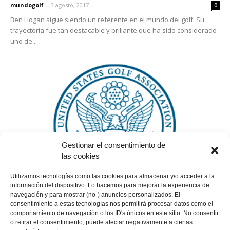
mundogolf
-
3 agosto, 2017
0
Ben Hogan sigue siendo un referente en el mundo del golf. Su
trayectoria fue tan destacable y brillante que ha sido considerado
uno de...
Gestionar el consentimiento de
las cookies
Torneos y competición
Utilizamos tecnologías como las cookies para almacenar y/o acceder a la
Abierto de Estados Unidos: encuentro para
información del dispositivo. Lo hacemos para mejorar la experiencia de
los reyes del golf
navegación y para mostrar (no-) anuncios personalizados. El
consentimiento a estas tecnologías nos permitirá procesar datos como el
mundogolf
-
2 marzo, 2017
0
comportamiento de navegación o los ID's únicos en este sitio. No consentir
El Abierto de los Estados Unidos, también conocido por sus siglas
o retirar el consentimiento, puede afectar negativamente a ciertas