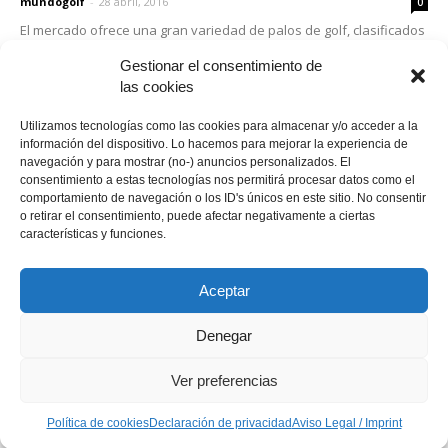
mundogolf
-
28 abril, 2016
0
El mercado ofrece una gran variedad de palos de golf, clasificados
según el golpeo para el que están indicados. Maderas, hierros,
Gestionar el consentimiento de
híbridos, wedges o putters...
las cookies
Utilizamos tecnologías como las cookies para almacenar y/o acceder a la
información del dispositivo. Lo hacemos para mejorar la experiencia de
navegación y para mostrar (no-) anuncios personalizados. El
Política de cookies
Política de cookies
consentimiento a estas tecnologías nos permitirá procesar datos como el
Declaración de privacidad
Aviso Legal / Imprint
comportamiento de navegación o los ID's únicos en este sitio. No consentir
Descargo de responsabilidad
o retirar el consentimiento, puede afectar negativamente a ciertas
características y funciones.
© Copyright 2021 - MundoGolf.golf
Aceptar
Denegar
Ver preferencias
Política de cookies
Declaración de privacidad
Aviso Legal / Imprint