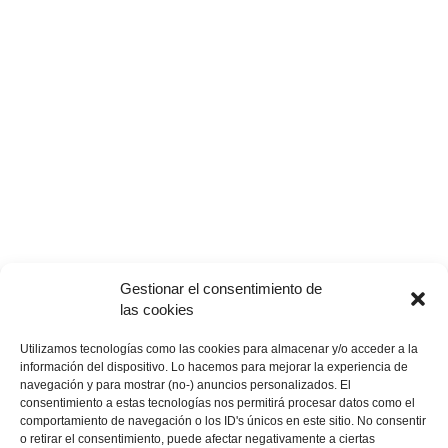
Gestionar el consentimiento de
las cookies
Utilizamos tecnologías como las cookies para almacenar y/o acceder a la
Handicap en golf: ¿Qué significa, cuál es su
información del dispositivo. Lo hacemos para mejorar la experiencia de
propósito y cómo...
navegación y para mostrar (no-) anuncios personalizados. El
consentimiento a estas tecnologías nos permitirá procesar datos como el
mundogolf
-
6 agosto, 2020
0
comportamiento de navegación o los ID's únicos en este sitio. No consentir
¿Qué es el Handicap en el Golf? Es el índice de evaluación o
o retirar el consentimiento, puede afectar negativamente a ciertas