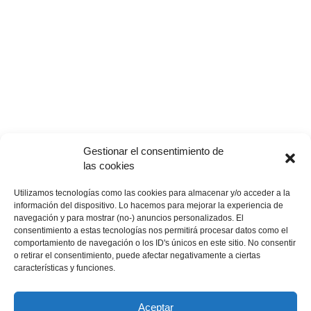
Gestionar el consentimiento de
las cookies
Utilizamos tecnologías como las cookies para almacenar y/o acceder a la
información del dispositivo. Lo hacemos para mejorar la experiencia de
navegación y para mostrar (no-) anuncios personalizados. El
Masters de Australia
consentimiento a estas tecnologías nos permitirá procesar datos como el
comportamiento de navegación o los ID's únicos en este sitio. No consentir
mundogolf
-
6 septiembre, 2018
0
o retirar el consentimiento, puede afectar negativamente a ciertas
El Masters de Australia nació en el año de 1979, celebrado en los
características y funciones.
meses de noviembre o diciembre, es un torneo que se realiza...
Aceptar