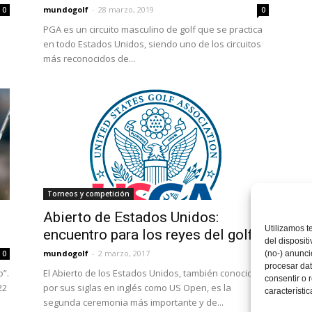
mundogolf
-
28 marzo, 2019
0
0
PGA es un circuito masculino de golf que se practica
en todo Estados Unidos, siendo uno de los circuitos
más reconocidos de...
Torneos y competición
Abierto de Estados Unidos:
Utilizamos t
encuentro para los reyes del golf
del disposit
mundogolf
-
2 marzo, 2017
0
0
(no-) anunci
procesar dat
o”.
El Abierto de los Estados Unidos, también conocido
consentir o 
22
por sus siglas en inglés como US Open, es la
característic
segunda ceremonia más importante y de...