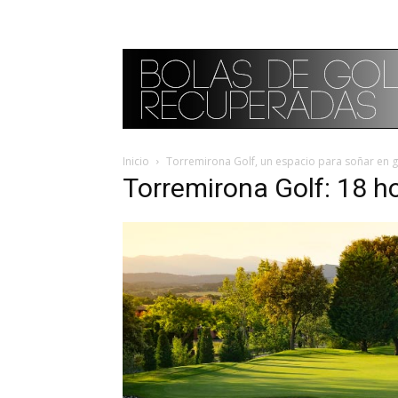
Inicio
Torremirona Golf, un espacio para soñar en 
Torremirona Golf: 18 h