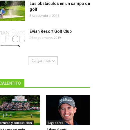
Los obstáculos en un campo de
golf
8 septiembre, 2016
Evian Resort Golf Club
26 septiembre, 2019
Cargar más
CALENTITO
orneos y competición
Jugadores
s torneos más
Adam Scott