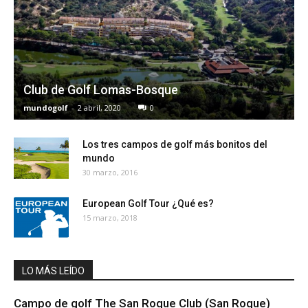
Club de Golf Lomas-Bosque
mundogolf
-
2 abril, 2020
0
Los tres campos de golf más bonitos del
mundo
30 marzo, 2016
European Golf Tour ¿Qué es?
15 marzo, 2018
LO MÁS LEÍDO
Campo de golf The San Roque Club (San Roque)