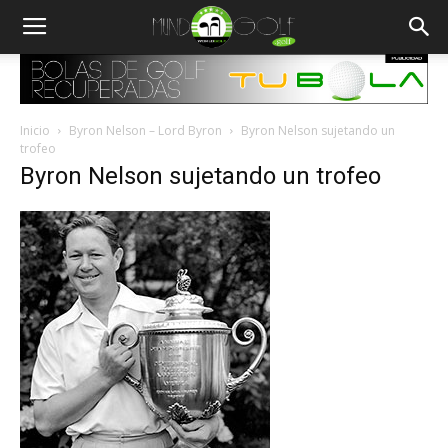
Inicio
Byron Nelson – Lord Byron
Byron Nelson sujetando un
trofeo
Byron Nelson sujetando un trofeo