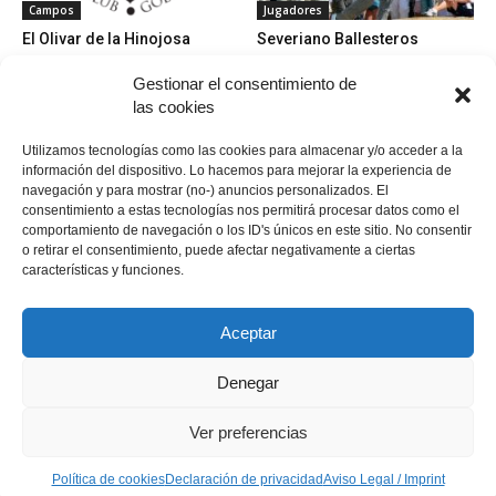
Campos
Jugadores
El Olivar de la Hinojosa
Severiano Ballesteros
Gestionar el consentimiento de
las cookies
Utilizamos tecnologías como las cookies para almacenar y/o acceder a la
información del dispositivo. Lo hacemos para mejorar la experiencia de
navegación y para mostrar (no-) anuncios personalizados. El
consentimiento a estas tecnologías nos permitirá procesar datos como el
Jugadores
Campos en España
comportamiento de navegación o los ID's únicos en este sitio. No consentir
Roberto de Vicenzo
Desert Springs Golf Club
o retirar el consentimiento, puede afectar negativamente a ciertas
características y funciones.
Aceptar
Denegar
Política de cookies
Política de cookies
Declaración de privacidad
Aviso Legal / Imprint
Ver preferencias
Descargo de responsabilidad
© Copyright 2021 - MundoGolf.golf
Política de cookies
Declaración de privacidad
Aviso Legal / Imprint