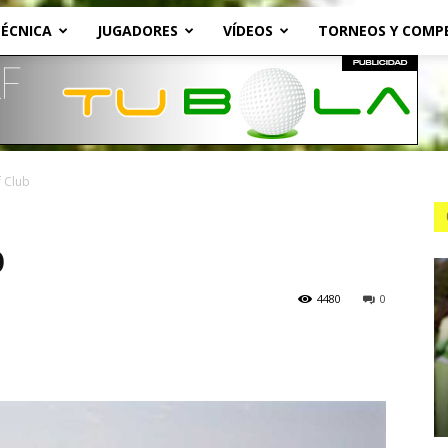
ÉCNICA
JUGADORES
VÍDEOS
TORNEOS Y COMP
f Club
b
4480
0