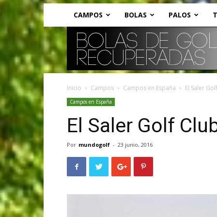
CAMPOS
BOLAS
PALOS
T
Inicio
Campos
Campos en España
El Saler Gol
Campos en España
El Saler Golf Clu
Por
mundogolf
-
23 junio, 2016