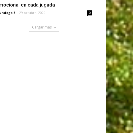
mocional en cada jugada
undogolf
-
29 octubre, 2020
0
Cargar más