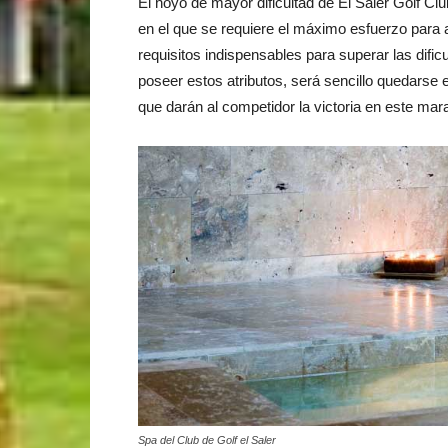
El hoyo de mayor dificultad de El Saler Golf Cl
en el que se requiere el máximo esfuerzo para a
requisitos indispensables para superar las dific
poseer estos atributos, será sencillo quedarse e
que darán al competidor la victoria en este mara
Spa del Club de Golf el Saler