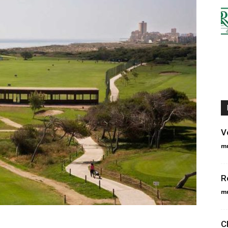
V
m
R
m
C