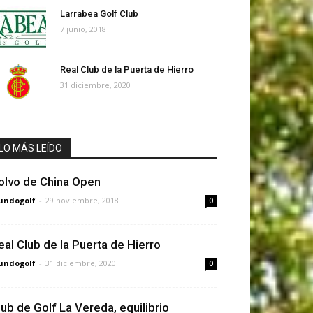
Larrabea Golf Club
7 junio, 2018
Real Club de la Puerta de Hierro
31 diciembre, 2020
LO MÁS LEÍDO
olvo de China Open
undogolf
-
29 noviembre, 2018
0
eal Club de la Puerta de Hierro
undogolf
-
31 diciembre, 2020
0
lub de Golf La Vereda, equilibrio