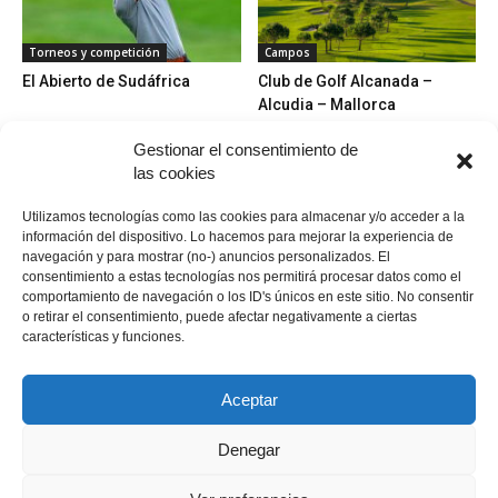
Torneos y competición
Campos
El Abierto de Sudáfrica
Club de Golf Alcanada –
Alcudia – Mallorca
Gestionar el consentimiento de
las cookies
Utilizamos tecnologías como las cookies para almacenar y/o acceder a la
información del dispositivo. Lo hacemos para mejorar la experiencia de
navegación y para mostrar (no-) anuncios personalizados. El
consentimiento a estas tecnologías nos permitirá procesar datos como el
Campos
Bolas recuperadas
comportamiento de navegación o los ID's únicos en este sitio. No consentir
Golf en Valdecañas
Titleist Pro V1 y Pro V1x
o retirar el consentimiento, puede afectar negativamente a ciertas
características y funciones.
Aceptar
Denegar
Política de cookies
Política de cookies
Declaración de privacidad
Aviso Legal / Imprint