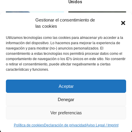
Unidos
Gestionar el consentimiento de
las cookies
Utilizamos tecnologías como las cookies para almacenar y/o acceder a la
información del dispositivo. Lo hacemos para mejorar la experiencia de
navegación y para mostrar (no-) anuncios personalizados. El
Campos
Jugadores
consentimiento a estas tecnologías nos permitirá procesar datos como el
Meaztegui Golf Club en
Ernie Els – un jugador
comportamiento de navegación o los ID's únicos en este sitio. No consentir
Bizkaia
increible
o retirar el consentimiento, puede afectar negativamente a ciertas
características y funciones.
Aceptar
Denegar
Política de cookies
Política de cookies
Declaración de privacidad
Aviso Legal / Imprint
Ver preferencias
Descargo de responsabilidad
Política de cookies
Declaración de privacidad
Aviso Legal / Imprint
© Copyright 2021 - MundoGolf.golf