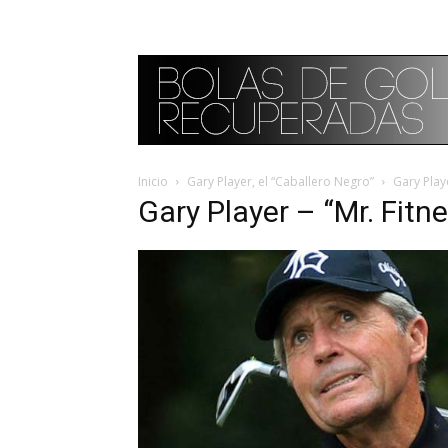
Inicio
Gary Player, el “Caballero Negro”
Gary Playe
Gary Player – “Mr. Fitn