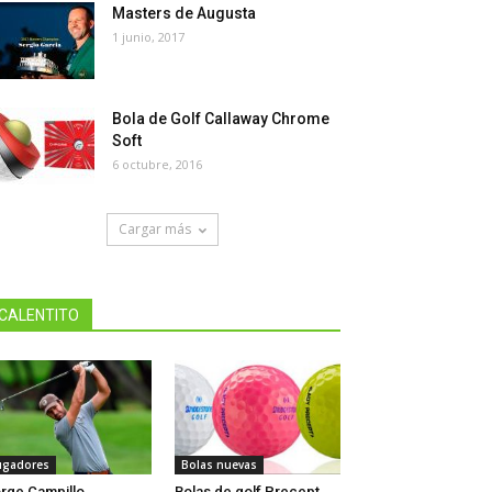
Masters de Augusta
1 junio, 2017
Bola de Golf Callaway Chrome
Soft
6 octubre, 2016
Cargar más
CALENTITO
ugadores
Bolas nuevas
rge Campillo
Bolas de golf Precept