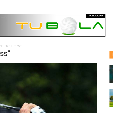
r - “Mr. Fitness”
ess”