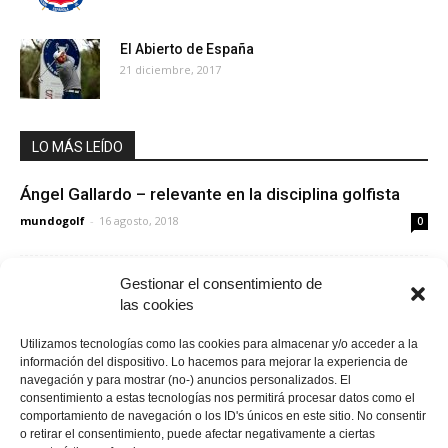
El Abierto de España
21 diciembre, 2017
LO MÁS LEÍDO
Ángel Gallardo – relevante en la disciplina golfista
mundogolf
-
16 agosto, 2018
0
Ganadores españoles de los cuatro grandes torneos
Gestionar el consentimiento de
las cookies
de golf
mundogolf
-
11 agosto, 2016
0
Utilizamos tecnologías como las cookies para almacenar y/o acceder a la
información del dispositivo. Lo hacemos para mejorar la experiencia de
navegación y para mostrar (no-) anuncios personalizados. El
Golf Villamayor
consentimiento a estas tecnologías nos permitirá procesar datos como el
comportamiento de navegación o los ID's únicos en este sitio. No consentir
mundogolf
-
13 agosto, 2020
0
o retirar el consentimiento, puede afectar negativamente a ciertas