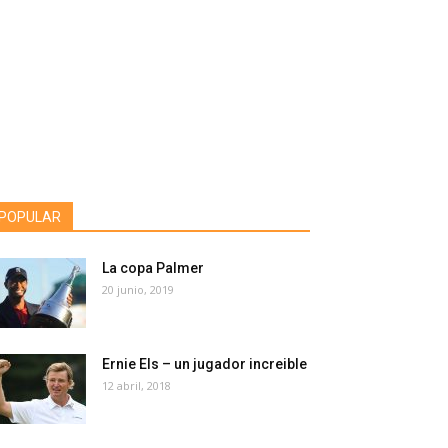
POPULAR
La copa Palmer
20 junio, 2019
Ernie Els – un jugador increible
12 abril, 2018