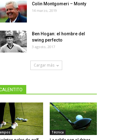
Colin Montgomeri – Monty
14 marzo, 2019
Ben Hogan: el hombre del
swing perfecto
3 agosto, 2017
Cargar más
CALENTITO
ampos
Técnica
uántos palos de golf
La salida con el driver