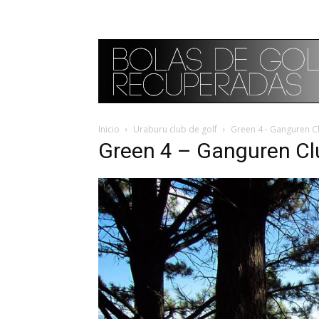
Inicio
Uraburu club de golf
Green 4 - Ganguren C
Green 4 – Ganguren Cl