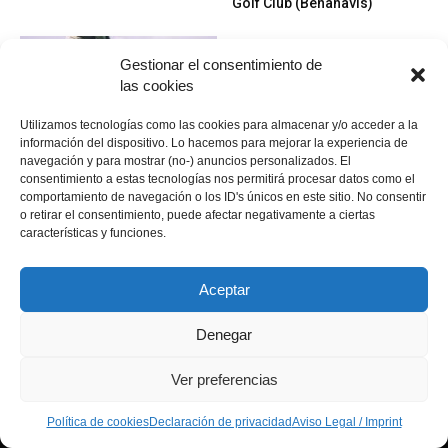
Golf Club (Benahavis)
Gestionar el consentimiento de
las cookies
Utilizamos tecnologías como las cookies para almacenar y/o acceder a la
información del dispositivo. Lo hacemos para mejorar la experiencia de
navegación y para mostrar (no-) anuncios personalizados. El
Campos
Campos
consentimiento a estas tecnologías nos permitirá procesar datos como el
Campo de golf The San
El Olivar de la Hinojosa
comportamiento de navegación o los ID's únicos en este sitio. No consentir
Roque Club (San Roque)
o retirar el consentimiento, puede afectar negativamente a ciertas
características y funciones.
Aceptar
Denegar
Política de cookies
Política de cookies
Declaración de privacidad
Aviso Legal / Imprint
Ver preferencias
Descargo de responsabilidad
© Copyright 2021 - MundoGolf.golf
Política de cookies
Declaración de privacidad
Aviso Legal / Imprint