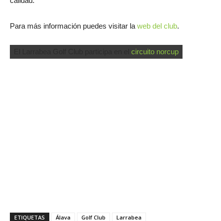
calidad.
Para más información puedes visitar la
web del club
.
El Larrabea Golf Club participa en el
circuito norcup
ETIQUETAS
Álava
Golf Club
Larrabea