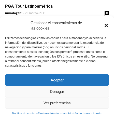
PGA Tour Latinoamérica
mundogolf
-
28 marzo, 2019
0
Gestionar el consentimiento de
las cookies
Club de Golf Santa Marina
mundogolf
-
25 febrero, 2021
0
Utilizamos tecnologías como las cookies para almacenar y/o acceder a la
información del dispositivo. Lo hacemos para mejorar la experiencia de
navegación y para mostrar (no-) anuncios personalizados. El
Costa Ballena Ocean Golf Club
consentimiento a estas tecnologías nos permitirá procesar datos como el
comportamiento de navegación o los ID's únicos en este sitio. No consentir
mundogolf
-
16 enero, 2020
0
o retirar el consentimiento, puede afectar negativamente a ciertas
características y funciones.
Cargar más
Aceptar
Denegar
Política de cookies
Política de cookies
Declaración de privacidad
Aviso Legal / Imprint
Ver preferencias
Descargo de responsabilidad
Política de cookies
Declaración de privacidad
Aviso Legal / Imprint