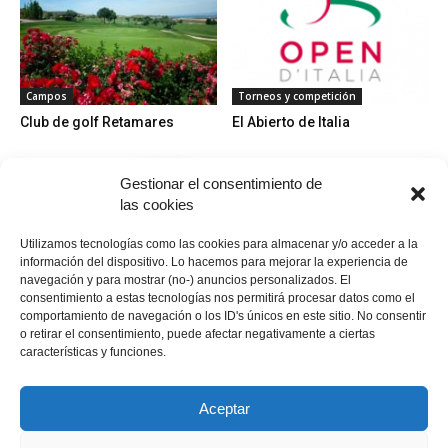
Campos
Torneos y competición
Club de golf Retamares
El Abierto de Italia
Gestionar el consentimiento de
las cookies
Utilizamos tecnologías como las cookies para almacenar y/o acceder a la
información del dispositivo. Lo hacemos para mejorar la experiencia de
navegación y para mostrar (no-) anuncios personalizados. El
Bolas
Campos
consentimiento a estas tecnologías nos permitirá procesar datos como el
Srixon AD333 Tour (Bola de
Las Colinas Golf & Country
comportamiento de navegación o los ID's únicos en este sitio. No consentir
golf)
Club → Alicante
o retirar el consentimiento, puede afectar negativamente a ciertas
características y funciones.
Aceptar