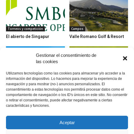
Torneos y competición
Campos
El abierto de Singapur
Valle Romano Golf & Resort
Gestionar el consentimiento de
las cookies
Utilizamos tecnologías como las cookies para almacenar y/o acceder a la
información del dispositivo. Lo hacemos para mejorar la experiencia de
navegación y para mostrar (no-) anuncios personalizados. El
Campos
Miscelanea
consentimiento a estas tecnologías nos permitirá procesar datos como el
Real Club de Golf Sotogrande
Curiosidades de las bolas de
comportamiento de navegación o los ID's únicos en este sitio. No consentir
en Cádiz
golf
o retirar el consentimiento, puede afectar negativamente a ciertas
características y funciones.
Aceptar