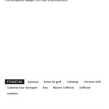
ETIQUETAS
4 piezas
bolas de golf
Callaway
Chrome Soft
Cubierta tour duraspin
hex
Núcleo SoftFast
SoftFast
uretano