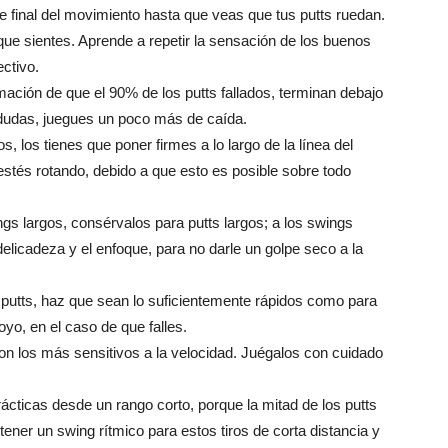
de final del movimiento hasta que veas que tus putts ruedan.
que sientes. Aprende a repetir la sensación de los buenos
ectivo.
ación de que el 90% de los putts fallados, terminan debajo
dudas, juegues un poco más de caída.
s, los tienes que poner firmes a lo largo de la línea del
stés rotando, debido a que esto es posible sobre todo
gs largos, consérvalos para putts largos; a los swings
delicadeza y el enfoque, para no darle un golpe seco a la
s putts, haz que sean lo suficientemente rápidos como para
yo, en el caso de que falles.
son los más sensitivos a la velocidad. Juégalos con cuidado
cticas desde un rango corto, porque la mitad de los putts
tener un swing rítmico para estos tiros de corta distancia y