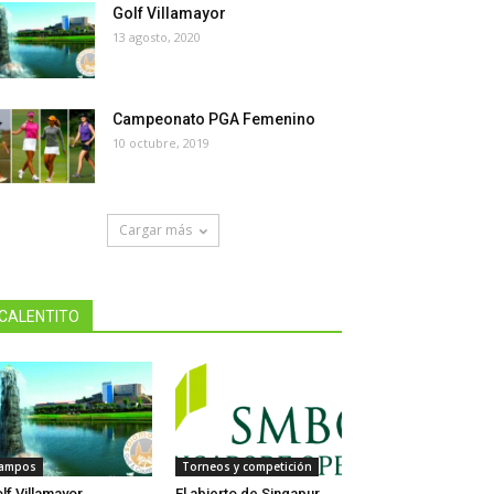
Golf Villamayor
13 agosto, 2020
Campeonato PGA Femenino
10 octubre, 2019
Cargar más
CALENTITO
ampos
Torneos y competición
lf Villamayor
El abierto de Singapur