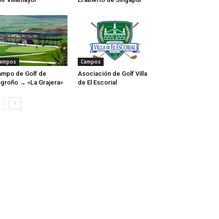
ampos
Campos
mpo de Golf de
Asociación de Golf Villa
groño → «La Grajera»
de El Escorial