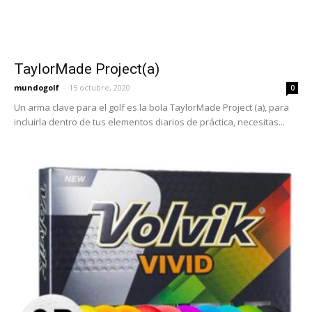
TaylorMade Project(a)
mundogolf
-
15 octubre, 2020
0
Un arma clave para el golf es la bola TaylorMade Project (a), para
incluirla dentro de tus elementos diarios de práctica, necesitas...