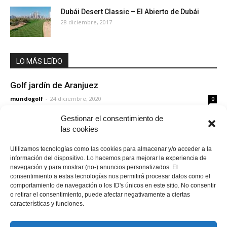
Dubái Desert Classic – El Abierto de Dubái
28 diciembre, 2017
LO MÁS LEÍDO
Golf jardín de Aranjuez
mundogolf
-
24 diciembre, 2020
0
Gestionar el consentimiento de
las cookies
Adam Scott
mundogolf
-
27 septiembre, 2018
0
Utilizamos tecnologías como las cookies para almacenar y/o acceder a la
información del dispositivo. Lo hacemos para mejorar la experiencia de
navegación y para mostrar (no-) anuncios personalizados. El
Goiburu Golf Club
consentimiento a estas tecnologías nos permitirá procesar datos como el
comportamiento de navegación o los ID's únicos en este sitio. No consentir
mundogolf
-
31 mayo, 2018
0
o retirar el consentimiento, puede afectar negativamente a ciertas
características y funciones.
Cargar más