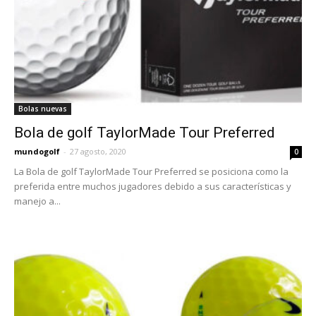
Bolas nuevas
Bola de golf TaylorMade Tour Preferred
mundogolf
-
27 agosto, 2020
0
La Bola de golf TaylorMade Tour Preferred se posiciona como la
preferida entre muchos jugadores debido a sus características y
manejo a...