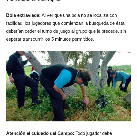
Bola extraviada:
Al ver que una bola no se localiza con
facilidad, los jugadores que comienzan la búsqueda de ésta,
deberían ceder el turno de juego al grupo que le precede, sin
esperar transcurrir los 5 minutos permitidos.
Atención al cuidado del Campo:
Todo jugador debe