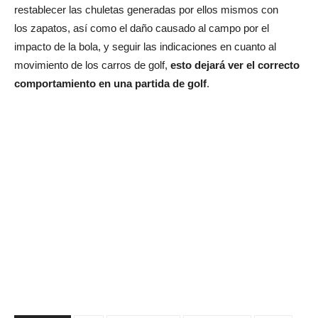
restablecer las chuletas generadas por ellos mismos con
los zapatos, así como el daño causado al campo por el
impacto de la bola, y seguir las indicaciones en cuanto al
movimiento de los carros de golf,
esto dejará ver el correcto
comportamiento en una partida de golf
.