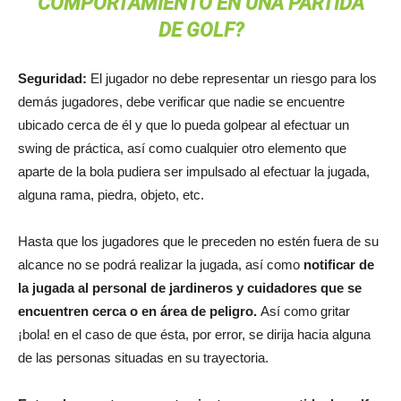
COMPORTAMIENTO EN UNA PARTIDA
DE GOLF?
Seguridad:
El jugador no debe representar un riesgo para los
demás jugadores, debe verificar que nadie se encuentre
ubicado cerca de él y que lo pueda golpear al efectuar un
swing de práctica, así como cualquier otro elemento que
aparte de la bola pudiera ser impulsado al efectuar la jugada,
alguna rama, piedra, objeto, etc.
Hasta que los jugadores que le preceden no estén fuera de su
alcance no se podrá realizar la jugada, así como
notificar de
la jugada al personal de jardineros y cuidadores que se
encuentren cerca o en área de peligro.
Así como gritar
¡bola! en el caso de que ésta, por error, se dirija hacia alguna
de las personas situadas en su trayectoria.