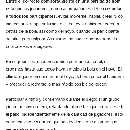
Entre el correcto comportamiento en una partida de golf
está
que los jugadores, como acompañantes deben
respetar
a todos los participantes
, evitar moverse, hablar, crear ruido
innecesario, respetar turno en el tee, evitar ubicarse cerca o
detrás de la bola, así como del hoyo, cuando un participante
se situe para golpear. Asimismo, no hacer sombra sobre la
bola que vaya a jugarse.
En el green, los jugadores deben permanecer en él, o
próximos hasta que todos hayan metido la bola en el hoyo. El
último jugador en consumar el hoyo, debería poner el banderín
y proceder a retirarse lo más rápido posible del green.
Participar a ritmo y conservarlo durante el juego; si un grupo
pierde un hoyo entero, retardando al que le sigue, debe cederle
el paso, independientemente de la cantidad de jugadores, esto
debe realizarse siempre que sea evidente que el grupo que
viene detrás es más rápido.