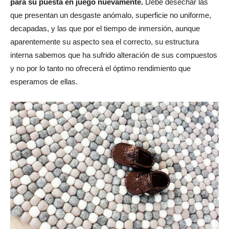
para su puesta en juego nuevamente.
Debe desechar las
que presentan un desgaste anómalo, superficie no uniforme,
decapadas, y las que por el tiempo de inmersión, aunque
aparentemente su aspecto sea el correcto, su estructura
interna sabemos que ha sufrido alteración de sus compuestos
y no por lo tanto no ofrecerá el óptimo rendimiento que
esperamos de ellas.