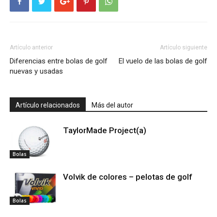
Artículo anterior
Artículo siguiente
Diferencias entre bolas de golf
El vuelo de las bolas de golf
nuevas y usadas
Artículo relacionados
Más del autor
TaylorMade Project(a)
Bolas
Volvik de colores – pelotas de golf
Bolas