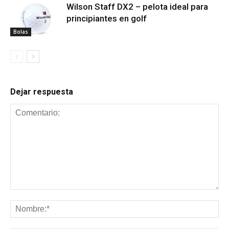
Wilson Staff DX2 – pelota ideal para
principiantes en golf
Bolas
Dejar respuesta