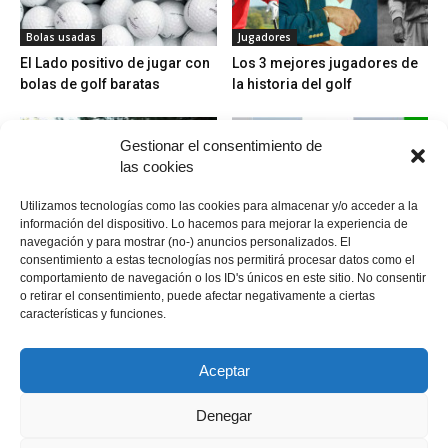
Bolas usadas
Jugadores
El Lado positivo de jugar con
Los 3 mejores jugadores de
bolas de golf baratas
la historia del golf
Gestionar el consentimiento de
las cookies
Utilizamos tecnologías como las cookies para almacenar y/o acceder a la
información del dispositivo. Lo hacemos para mejorar la experiencia de
navegación y para mostrar (no-) anuncios personalizados. El
Campos
Golpes
consentimiento a estas tecnologías nos permitirá procesar datos como el
Real Club de Golf de Castiello
Técnicas del Golf, golpeando
comportamiento de navegación o los ID's únicos en este sitio. No consentir
la bola a diferentes alturas
o retirar el consentimiento, puede afectar negativamente a ciertas
características y funciones.
Aceptar
Denegar
Política de cookies
Política de cookies