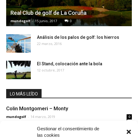
Real Club de golf de La Coruña
mundogolf
-
15 junio, 2017
0
Análisis de los palos de golf: los hierros
22 marzo, 2016
El Stand, colocación ante la bola
12 octubre, 2017
LO MÁS LEÍDO
Colin Montgomeri – Monty
mundogolf
-
14 marzo, 2019
0
Gestionar el consentimiento de
las cookies
Costa Ballena Ocean Golf Club