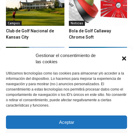
Campos
Noticias
Club de Golf Nacional de
Bola de Golf Callaway
Kansas City
Chrome Soft
Gestionar el consentimiento de
las cookies
Utilizamos tecnologías como las cookies para almacenar y/o acceder a la
información del dispositivo. Lo hacemos para mejorar la experiencia de
navegación y para mostrar (no-) anuncios personalizados. El
Torneos y competición
Campos
consentimiento a estas tecnologías nos permitirá procesar datos como el
Mentalidad ideal para
La Quinta Golf and Country
comportamiento de navegación o los ID's únicos en este sitio. No consentir
afrontar un torneo de golf
Club
o retirar el consentimiento, puede afectar negativamente a ciertas
características y funciones.
Aceptar