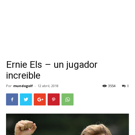
Ernie Els – un jugador
increible
Por
mundogolf
-
12 abril, 2018
3554
0