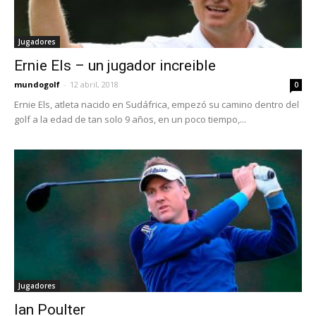
Jugadores
Ernie Els – un jugador increible
mundogolf
-
12 abril, 2018
0
Ernie Els, atleta nacido en Sudáfrica, empezó su camino dentro del
golf a la edad de tan solo 9 años, en un poco tiempo,...
Jugadores
Ian Poulter