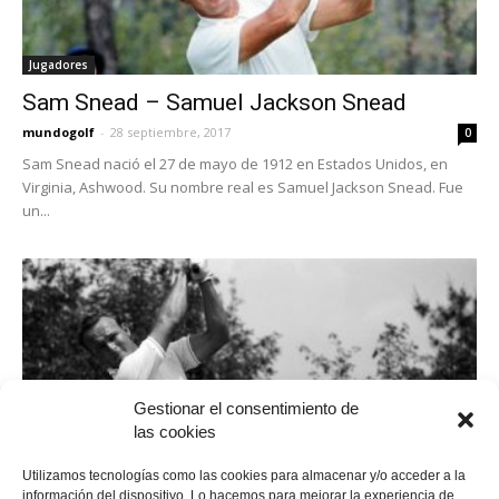
Jugadores
Sam Snead – Samuel Jackson Snead
mundogolf
-
28 septiembre, 2017
0
Sam Snead nació el 27 de mayo de 1912 en Estados Unidos, en
Virginia, Ashwood. Su nombre real es Samuel Jackson Snead. Fue
un...
Gestionar el consentimiento de
las cookies
Jugadores
Utilizamos tecnologías como las cookies para almacenar y/o acceder a la
información del dispositivo. Lo hacemos para mejorar la experiencia de