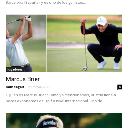
Barcelona (España), y es uno de los golfistas...
Jugadores
Marcus Brier
mundogolf
-
23 mayo, 2019
0
¿Quién es Marcus Brier? Como ya mencionamos, Austria tiene a
pocos exponentes del golf a nivel internacional. Uno de...