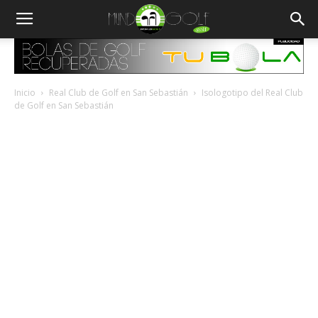
Inicio
Real Club de Golf en San Sebastián
Isologotipo del Real Club
de Golf en San Sebastián