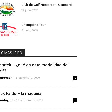
Club de Golf Nestares – Cantabria
29 julio, 2021
Champions Tour
6 junio, 2019
LO MÁS LEÍDO
cratch – ¿qué es esta modalidad del
olf?
undogolf
-
3 diciembre, 2020
0
ick Faldo – la máquina
undogolf
-
13 septiembre, 2018
0