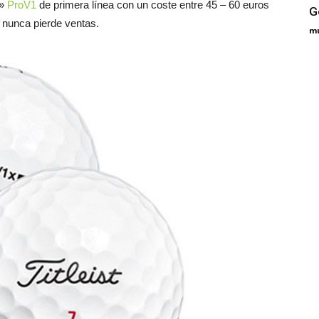
r»
ProV1
de primera línea con un coste entre 45 – 60 euros
G
 nunca pierde ventas.
m