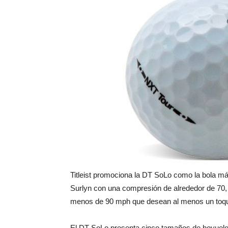
Titleist promociona la DT SoLo como la bola m
Surlyn con una compresión de alrededor de 70, e
menos de 90 mph que desean al menos un toque
El DT SoLo presenta cinco tamaños de hoyuelos 