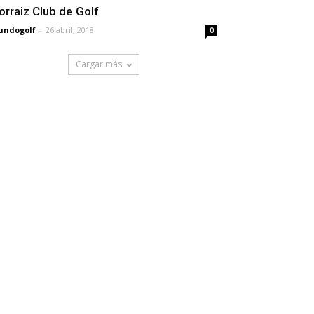
orraiz Club de Golf
undogolf
-
26 abril, 2018
0
Cargar más