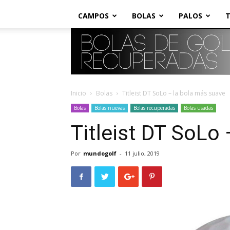
CAMPOS
BOLAS
PALOS
T
Inicio
Bolas
Titleist DT SoLo – la bola más suave
Bolas
Bolas nuevas
Bolas recuperadas
Bolas usadas
Titleist DT SoLo
Por
mundogolf
-
11 julio, 2019